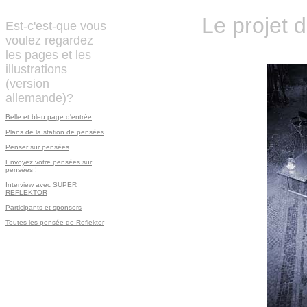
Le projet
Est-c'est-que vous
voulez regardez
les pages et les
illustrations
(version
allemande)?
Belle et bleu page d'entrée
Plans de la station de pensées
Penser sur pensées
Envoyez votre pensées sur
pensées !
Interview avec SUPER
REFLEKTOR
Participants et sponsors
Toutes les pensée de Reflektor